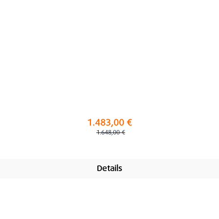
1.483,00 €
Regulärer Preis:
1.648,00 €
Details