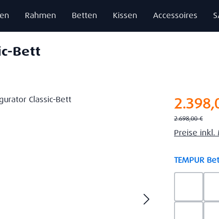
zen
Rahmen
Betten
Kissen
Accessoires
S
ic-Bett
Verkaufsprei
2.398,
Regulärer Preis:
2.698,00 €
Preise inkl
TEMPUR Bet
Ash Gre