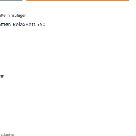
ttel hinzufügen
mmer:
RelaxBett.560
"
varianten.