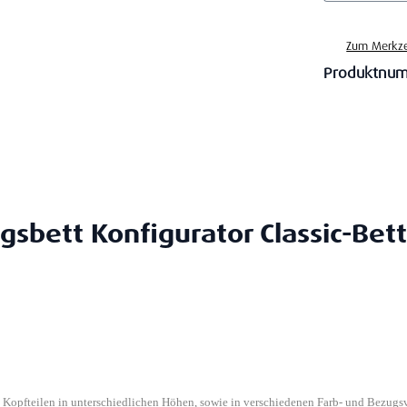
Zum Merkze
Produktnu
gsbett Konfigurator Classic-Bett
n Kopfteilen in unterschiedlichen Höhen, sowie in verschiedenen Farb- und Bezugs