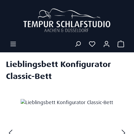
Zum Hauptinhalt springen
Ware
Lieblingsbett Konfigurator
Classic-Bett
Bildergalerie überspringen