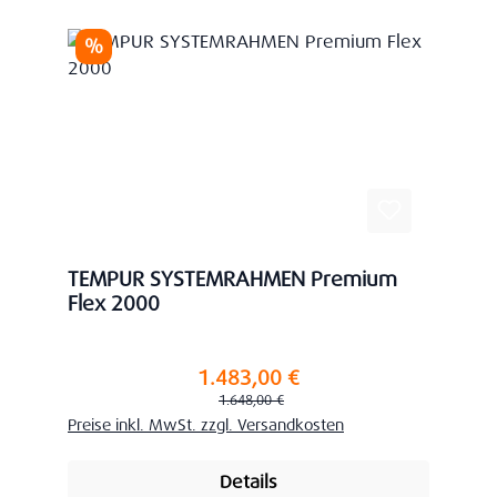
Rabatt
%
TEMPUR SYSTEMRAHMEN Premium
Flex 2000
1.483,00 €
Verkaufspreis:
Regulärer Preis:
1.648,00 €
Preise inkl. MwSt. zzgl. Versandkosten
Details