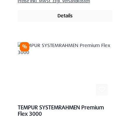
Preise inkl. MwSt. zzgl. Versandkosten
Details
Rabatt
%
TEMPUR SYSTEMRAHMEN Premium
Flex 3000