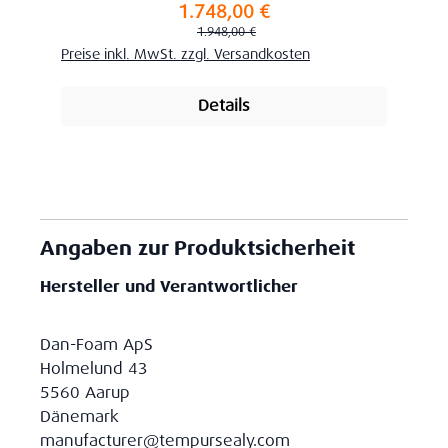
1.748,00 €
Verkaufspreis:
Regulärer Preis:
1.948,00 €
Preise inkl. MwSt. zzgl. Versandkosten
Details
Angaben zur Produktsicherheit
Hersteller und Verantwortlicher
Dan-Foam ApS
Holmelund 43
5560 Aarup
Dänemark
manufacturer@tempursealy.com