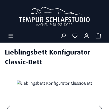
Zum Hauptinhalt springen
Ware
Lieblingsbett Konfigurator
Classic-Bett
Bildergalerie überspringen