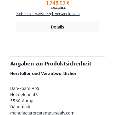
1.748,00 €
Verkaufspreis:
Regulärer Preis:
1.948,00 €
Preise inkl. MwSt. zzgl. Versandkosten
Details
Angaben zur Produktsicherheit
Hersteller und Verantwortlicher
Dan-Foam ApS
Holmelund 43
5560 Aarup
Dänemark
manufacturer@tempursealy.com