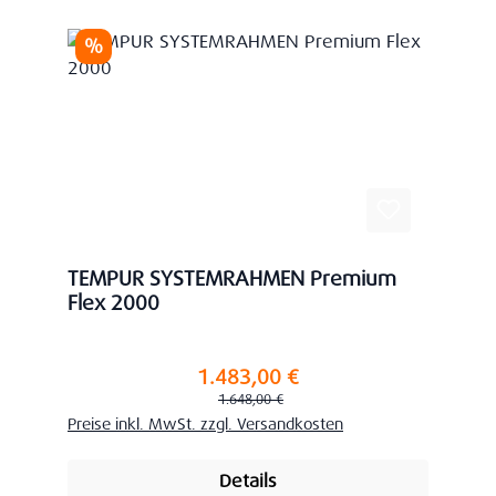
Rabatt
%
TEMPUR SYSTEMRAHMEN Premium
Flex 2000
1.483,00 €
Verkaufspreis:
Regulärer Preis:
1.648,00 €
Preise inkl. MwSt. zzgl. Versandkosten
Details