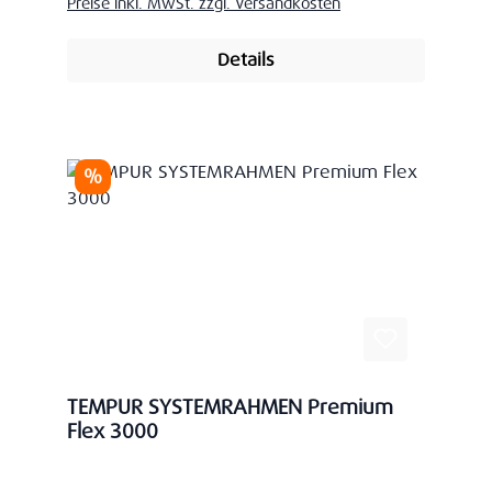
Preise inkl. MwSt. zzgl. Versandkosten
Details
Rabatt
%
TEMPUR SYSTEMRAHMEN Premium
Flex 3000