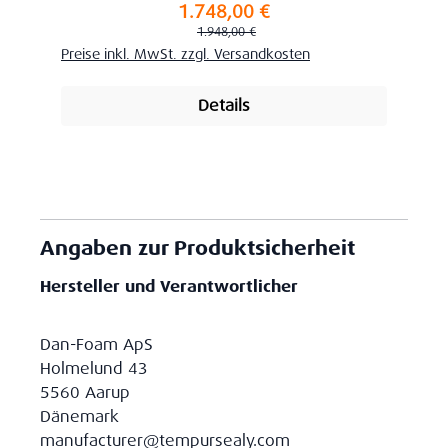
1.748,00 €
Verkaufspreis:
Regulärer Preis:
1.948,00 €
Preise inkl. MwSt. zzgl. Versandkosten
Details
Angaben zur Produktsicherheit
Hersteller und Verantwortlicher
Dan-Foam ApS
Holmelund 43
5560 Aarup
Dänemark
manufacturer@tempursealy.com