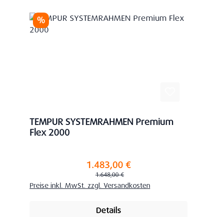
Rabatt
%
TEMPUR SYSTEMRAHMEN Premium
Flex 2000
1.483,00 €
Verkaufspreis:
Regulärer Preis:
1.648,00 €
Preise inkl. MwSt. zzgl. Versandkosten
Details