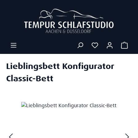
Zum Hauptinhalt springen
Ware
Lieblingsbett Konfigurator
Classic-Bett
Bildergalerie überspringen