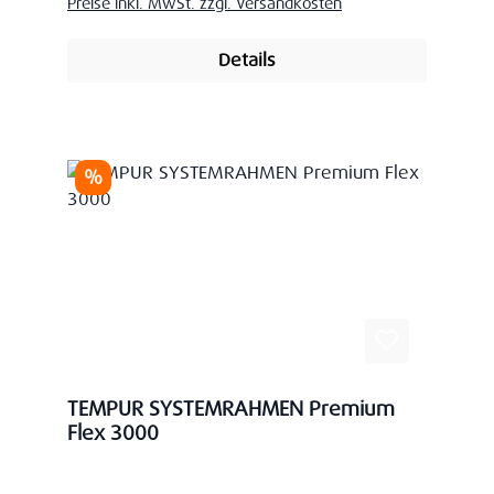
Preise inkl. MwSt. zzgl. Versandkosten
Details
Rabatt
%
TEMPUR SYSTEMRAHMEN Premium
Flex 3000