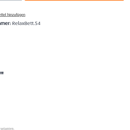
ttel hinzufügen
mmer:
RelaxBett.54
"
varianten.