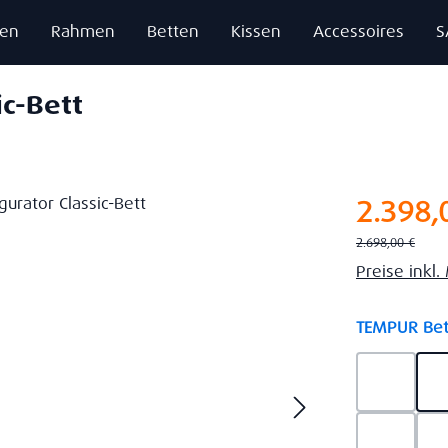
zen
Rahmen
Betten
Kissen
Accessoires
S
ic-Bett
Verkaufsprei
2.398,
Regulärer Preis:
2.698,00 €
Preise inkl
TEMPUR Bet
Ash Gre