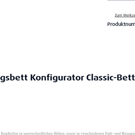
Zum Merkze
Produktnu
gsbett Konfigurator Classic-Bett
n Kopfteilen in unterschiedlichen Höhen, sowie in verschiedenen Farb- und Bezugs