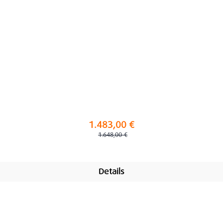
1.483,00 €
Regulärer Preis:
1.648,00 €
Details