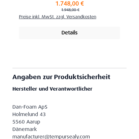
1.748,00 €
Verkaufspreis:
Regulärer Preis:
1.948,00 €
Preise inkl. MwSt. zzgl. Versandkosten
Details
Angaben zur Produktsicherheit
Hersteller und Verantwortlicher
Dan-Foam ApS
Holmelund 43
5560 Aarup
Dänemark
manufacturer@tempursealy.com