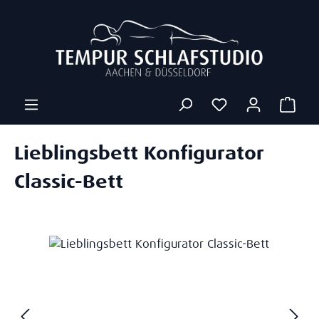
Zum Hauptinhalt springen
Ware
Lieblingsbett Konfigurator
Classic-Bett
Bildergalerie überspringen