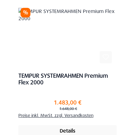
Rabatt
%
TEMPUR SYSTEMRAHMEN Premium
Flex 2000
1.483,00 €
Verkaufspreis:
Regulärer Preis:
1.648,00 €
Preise inkl. MwSt. zzgl. Versandkosten
Details