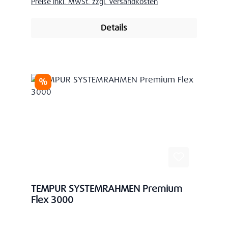
Preise inkl. MwSt. zzgl. Versandkosten
Details
Rabatt
%
TEMPUR SYSTEMRAHMEN Premium
Flex 3000