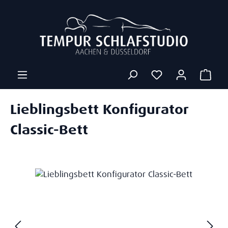
Zum Hauptinhalt springen
Ware
Lieblingsbett Konfigurator
Classic-Bett
Bildergalerie überspringen