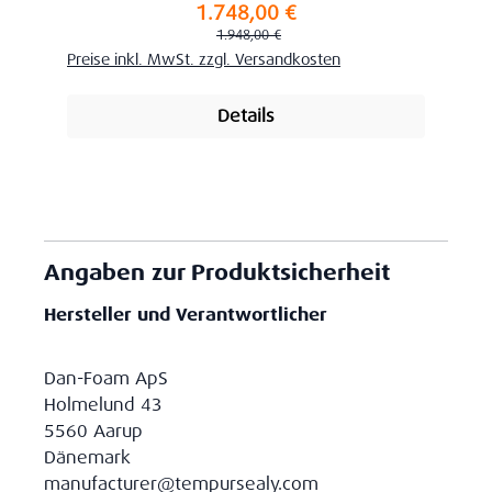
1.748,00 €
Verkaufspreis:
Regulärer Preis:
1.948,00 €
Preise inkl. MwSt. zzgl. Versandkosten
Details
Angaben zur Produktsicherheit
Hersteller und Verantwortlicher
Dan-Foam ApS
Holmelund 43
5560 Aarup
Dänemark
manufacturer@tempursealy.com