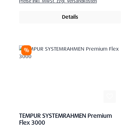
Preise inkl. MwSt. zzgl. Versandkosten
Details
Rabatt
%
TEMPUR SYSTEMRAHMEN Premium
Flex 3000