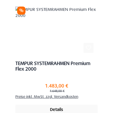
Rabatt
%
TEMPUR SYSTEMRAHMEN Premium
Flex 2000
1.483,00 €
Verkaufspreis:
Regulärer Preis:
1.648,00 €
Preise inkl. MwSt. zzgl. Versandkosten
Details