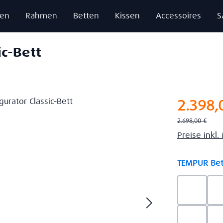
zen
Rahmen
Betten
Kissen
Accessoires
S
ic-Bett
Verkaufsprei
2.398,
Regulärer Preis:
2.698,00 €
Preise inkl
TEMPUR Bet
Ash Gre