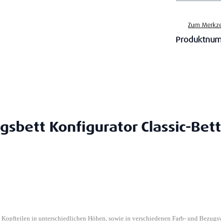
Zum Merkze
Produktnu
gsbett Konfigurator Classic-Bett
n Kopfteilen in unterschiedlichen Höhen, sowie in verschiedenen Farb- und Bezugs