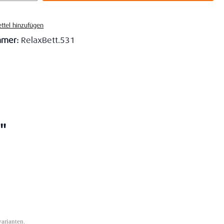
ttel hinzufügen
mmer:
RelaxBett.531
"
varianten.