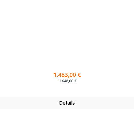
1.483,00 €
Regulärer Preis:
1.648,00 €
Details