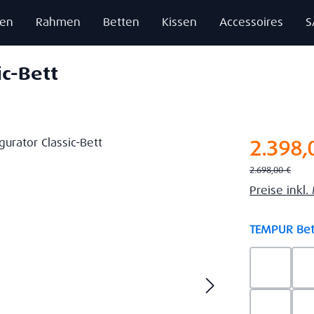
zen
Rahmen
Betten
Kissen
Accessoires
S
ic-Bett
Verkaufsprei
2.398,
Regulärer Preis:
2.698,00 €
Preise inkl
TEMPUR Bet
Ash Gre