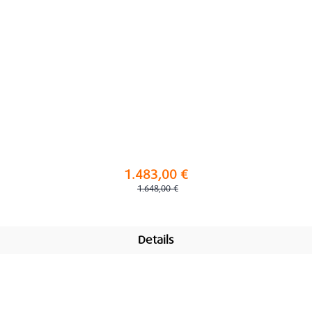
1.483,00 €
Regulärer Preis:
1.648,00 €
Details