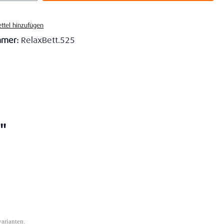
ttel hinzufügen
mmer:
RelaxBett.525
"
varianten.