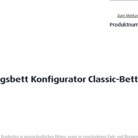
Zum Merkze
Produktnu
gsbett Konfigurator Classic-Bett
n Kopfteilen in unterschiedlichen Höhen, sowie in verschiedenen Farb- und Bezugs