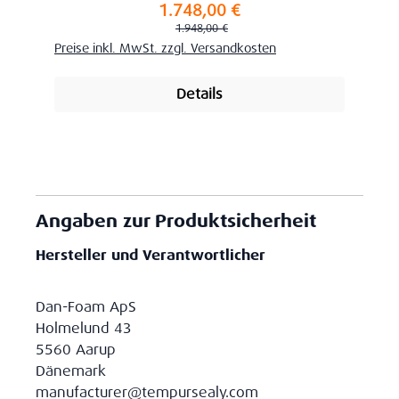
1.748,00 €
Verkaufspreis:
Regulärer Preis:
1.948,00 €
Preise inkl. MwSt. zzgl. Versandkosten
Details
Angaben zur Produktsicherheit
Hersteller und Verantwortlicher
Dan-Foam ApS
Holmelund 43
5560 Aarup
Dänemark
manufacturer@tempursealy.com