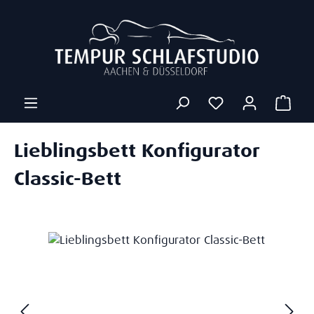
Zum Hauptinhalt springen
Ware
Lieblingsbett Konfigurator
Classic-Bett
Bildergalerie überspringen