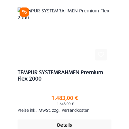
Rabatt
%
TEMPUR SYSTEMRAHMEN Premium
Flex 2000
1.483,00 €
Verkaufspreis:
Regulärer Preis:
1.648,00 €
Preise inkl. MwSt. zzgl. Versandkosten
Details