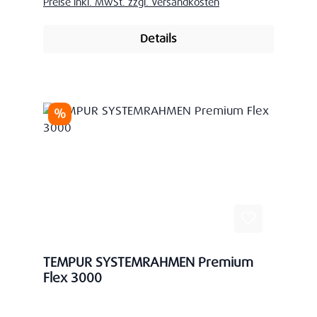
Preise inkl. MwSt. zzgl. Versandkosten
Details
Rabatt
%
TEMPUR SYSTEMRAHMEN Premium
Flex 3000