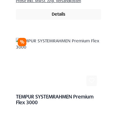
Preise inkl. MwSt. zzgl. Versandkosten
Details
Rabatt
%
TEMPUR SYSTEMRAHMEN Premium
Flex 3000