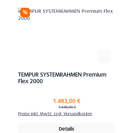
Rabatt
%
TEMPUR SYSTEMRAHMEN Premium
Flex 2000
1.483,00 €
Verkaufspreis:
Regulärer Preis:
1.648,00 €
Preise inkl. MwSt. zzgl. Versandkosten
Details