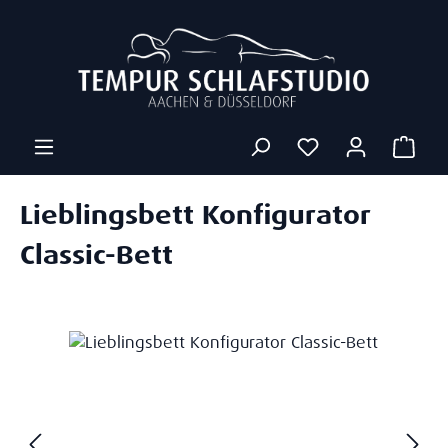
Zum Hauptinhalt springen
Ware
Lieblingsbett Konfigurator
Classic-Bett
Bildergalerie überspringen