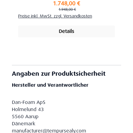
1.748,00 €
Verkaufspreis:
Regulärer Preis:
1.948,00 €
Preise inkl. MwSt. zzgl. Versandkosten
Details
Angaben zur Produktsicherheit
Hersteller und Verantwortlicher
Dan-Foam ApS
Holmelund 43
5560 Aarup
Dänemark
manufacturer@tempursealy.com