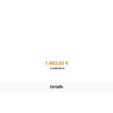
1.483,00 €
Regulärer Preis:
1.648,00 €
Details