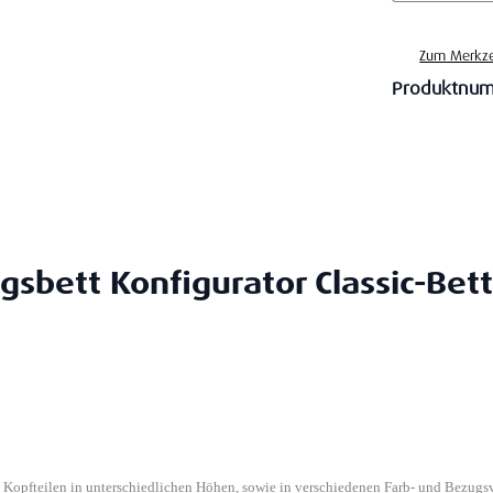
Zum Merkze
Produktnu
gsbett Konfigurator Classic-Bett
n Kopfteilen in unterschiedlichen Höhen, sowie in verschiedenen Farb- und Bezugs