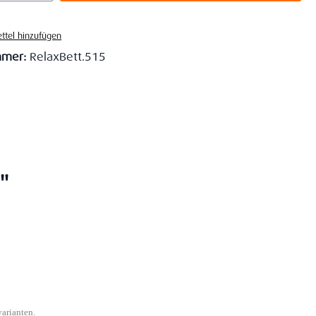
ttel hinzufügen
mmer:
RelaxBett.515
"
varianten.