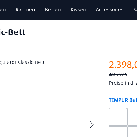
zen
Rahmen
Betten
Kissen
Accessoires
S
ic-Bett
Verkaufsprei
2.398,
Regulärer Preis:
2.698,00 €
Preise inkl
TEMPUR Bet
Ash Gre