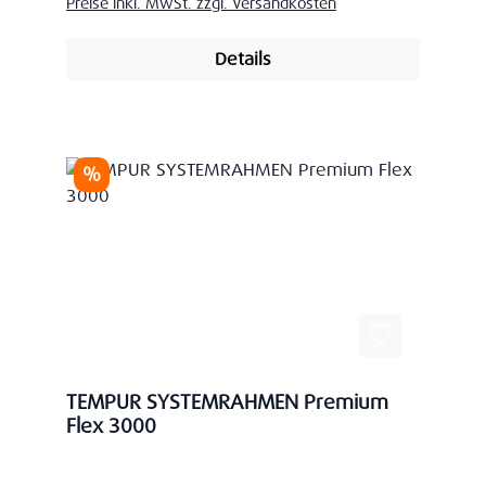
Preise inkl. MwSt. zzgl. Versandkosten
Details
Rabatt
%
TEMPUR SYSTEMRAHMEN Premium
Flex 3000