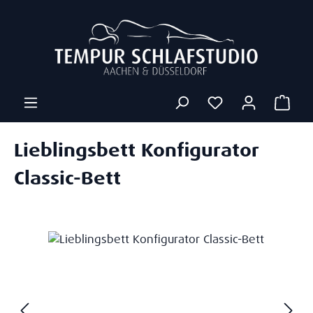
Zum Hauptinhalt springen
Ware
Lieblingsbett Konfigurator
Classic-Bett
Bildergalerie überspringen