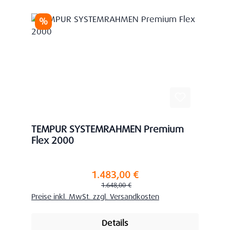
Rabatt
%
TEMPUR SYSTEMRAHMEN Premium
Flex 2000
1.483,00 €
Verkaufspreis:
Regulärer Preis:
1.648,00 €
Preise inkl. MwSt. zzgl. Versandkosten
Details