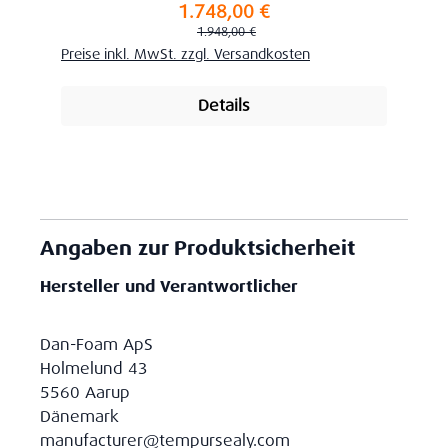
1.748,00 €
Verkaufspreis:
Regulärer Preis:
1.948,00 €
Preise inkl. MwSt. zzgl. Versandkosten
Details
Angaben zur Produktsicherheit
Hersteller und Verantwortlicher
Dan-Foam ApS
Holmelund 43
5560 Aarup
Dänemark
manufacturer@tempursealy.com