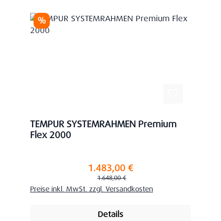
Rabatt
%
TEMPUR SYSTEMRAHMEN Premium
Flex 2000
1.483,00 €
Verkaufspreis:
Regulärer Preis:
1.648,00 €
Preise inkl. MwSt. zzgl. Versandkosten
Details