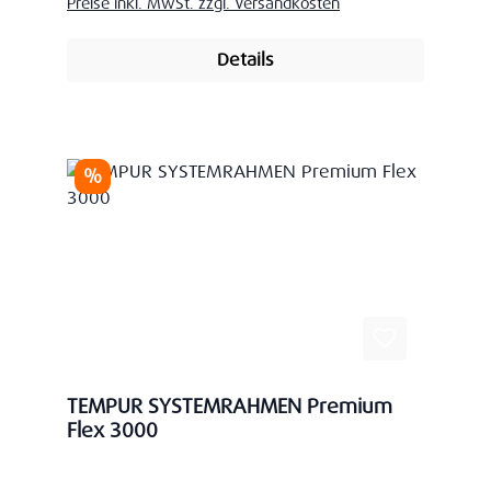
Preise inkl. MwSt. zzgl. Versandkosten
Details
Rabatt
%
TEMPUR SYSTEMRAHMEN Premium
Flex 3000