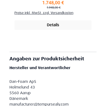
1.748,00 €
Verkaufspreis:
Regulärer Preis:
1.948,00 €
Preise inkl. MwSt. zzgl. Versandkosten
Details
Angaben zur Produktsicherheit
Hersteller und Verantwortlicher
Dan-Foam ApS
Holmelund 43
5560 Aarup
Dänemark
manufacturer@tempursealy.com