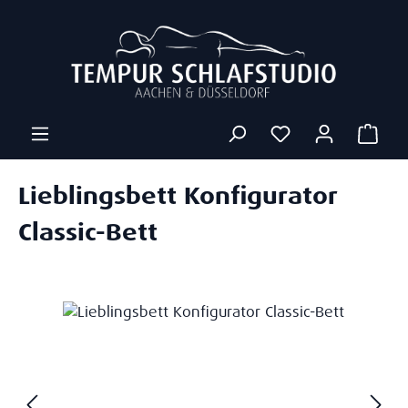
Zum Hauptinhalt springen
Ware
Lieblingsbett Konfigurator
Classic-Bett
Bildergalerie überspringen