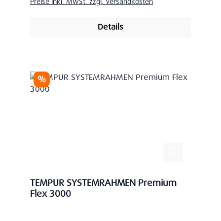
Preise inkl. MwSt. zzgl. Versandkosten
Details
Rabatt
%
TEMPUR SYSTEMRAHMEN Premium
Flex 3000