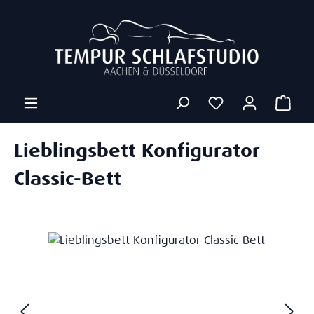
Zum Hauptinhalt springen
Ware
Lieblingsbett Konfigurator
Classic-Bett
Bildergalerie überspringen