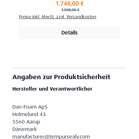
1.748,00 €
Verkaufspreis:
Regulärer Preis:
1.948,00 €
Preise inkl. MwSt. zzgl. Versandkosten
Details
Angaben zur Produktsicherheit
Hersteller und Verantwortlicher
Dan-Foam ApS
Holmelund 43
5560 Aarup
Dänemark
manufacturer@tempursealy.com