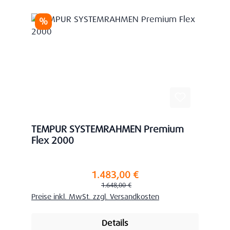
Rabatt
%
TEMPUR SYSTEMRAHMEN Premium
Flex 2000
1.483,00 €
Verkaufspreis:
Regulärer Preis:
1.648,00 €
Preise inkl. MwSt. zzgl. Versandkosten
Details