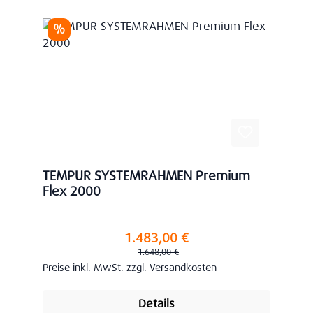
Rabatt
%
TEMPUR SYSTEMRAHMEN Premium
Flex 2000
1.483,00 €
Verkaufspreis:
Regulärer Preis:
1.648,00 €
Preise inkl. MwSt. zzgl. Versandkosten
Details