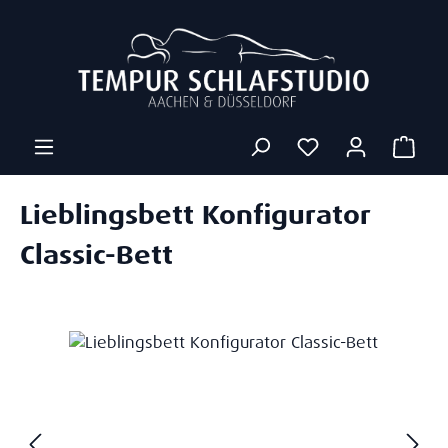
Zum Hauptinhalt springen
Ware
Lieblingsbett Konfigurator
Classic-Bett
Bildergalerie überspringen