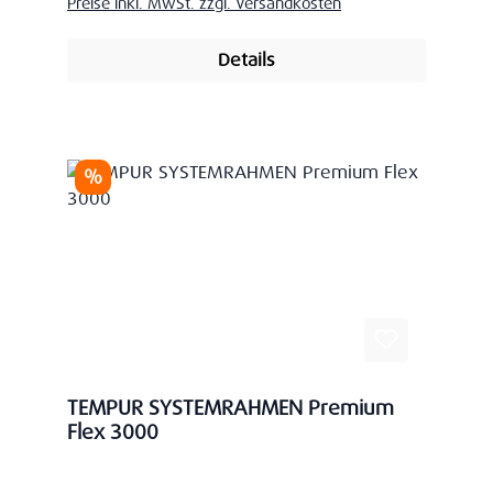
Preise inkl. MwSt. zzgl. Versandkosten
Details
Rabatt
%
TEMPUR SYSTEMRAHMEN Premium
Flex 3000