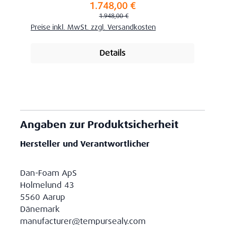
1.748,00 €
Verkaufspreis:
Regulärer Preis:
1.948,00 €
Preise inkl. MwSt. zzgl. Versandkosten
Details
Angaben zur Produktsicherheit
Hersteller und Verantwortlicher
Dan-Foam ApS
Holmelund 43
5560 Aarup
Dänemark
manufacturer@tempursealy.com