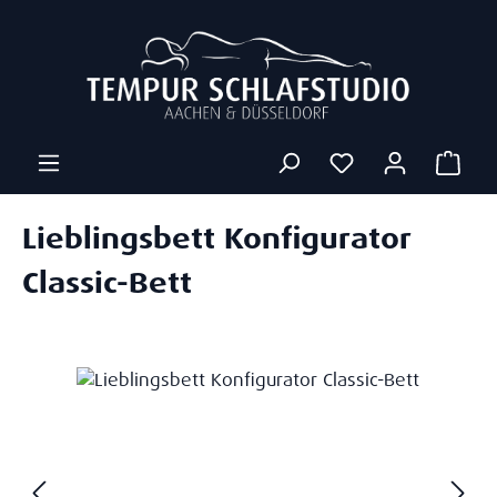
Zum Hauptinhalt springen
Ware
Lieblingsbett Konfigurator
Classic-Bett
Bildergalerie überspringen