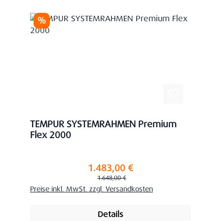
Rabatt
%
TEMPUR SYSTEMRAHMEN Premium
Flex 2000
1.483,00 €
Verkaufspreis:
Regulärer Preis:
1.648,00 €
Preise inkl. MwSt. zzgl. Versandkosten
Details