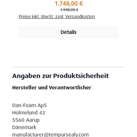
1.748,00 €
Verkaufspreis:
Regulärer Preis:
1.948,00 €
Preise inkl. MwSt. zzgl. Versandkosten
Details
Angaben zur Produktsicherheit
Hersteller und Verantwortlicher
Dan-Foam ApS
Holmelund 43
5560 Aarup
Dänemark
manufacturer@tempursealy.com