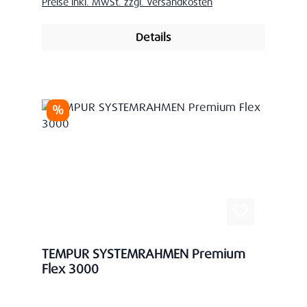
Preise inkl. MwSt. zzgl. Versandkosten
Details
Rabatt
%
TEMPUR SYSTEMRAHMEN Premium
Flex 3000