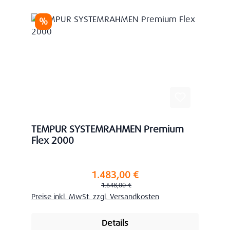
Rabatt
%
TEMPUR SYSTEMRAHMEN Premium
Flex 2000
1.483,00 €
Verkaufspreis:
Regulärer Preis:
1.648,00 €
Preise inkl. MwSt. zzgl. Versandkosten
Details