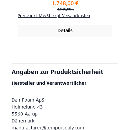
1.748,00 €
Verkaufspreis:
Regulärer Preis:
1.948,00 €
Preise inkl. MwSt. zzgl. Versandkosten
Details
Angaben zur Produktsicherheit
Hersteller und Verantwortlicher
Dan-Foam ApS
Holmelund 43
5560 Aarup
Dänemark
manufacturer@tempursealy.com