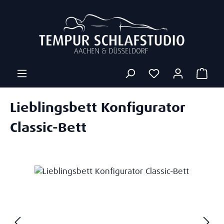
Zum Hauptinhalt springen
Ware
Lieblingsbett Konfigurator
Classic-Bett
Bildergalerie überspringen