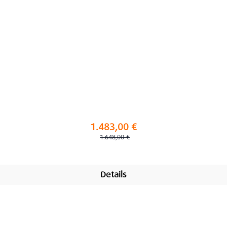
1.483,00 €
Regulärer Preis:
1.648,00 €
Details