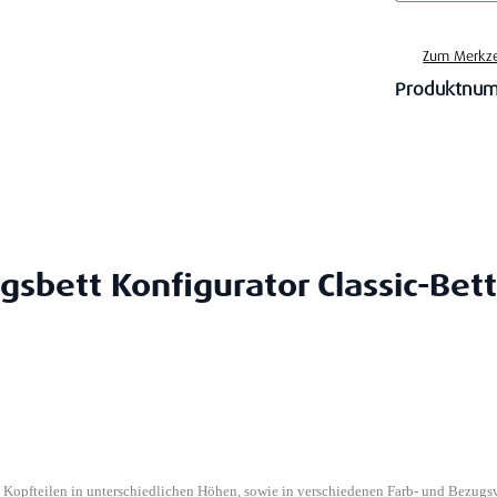
Zum Merkze
Produktnu
gsbett Konfigurator Classic-Bett
n Kopfteilen in unterschiedlichen Höhen, sowie in verschiedenen Farb- und Bezugs