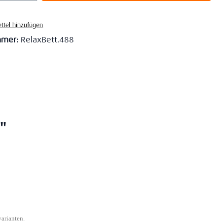
ttel hinzufügen
mmer:
RelaxBett.488
"
varianten.