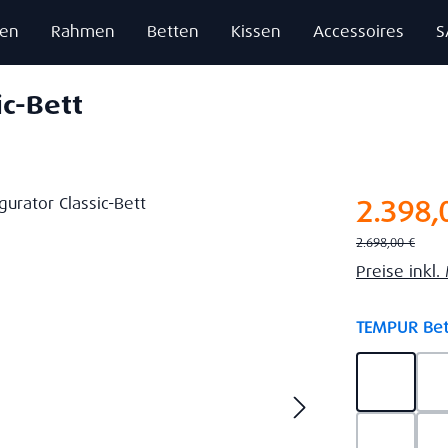
zen
Rahmen
Betten
Kissen
Accessoires
S
ic-Bett
Verkaufsprei
2.398,
Regulärer Preis:
2.698,00 €
Preise inkl
TEMPUR Bet
Ash Gre