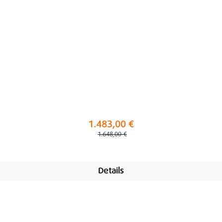
1.483,00 €
Regulärer Preis:
1.648,00 €
Details