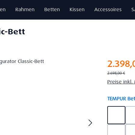
zen
Rahmen
Betten
Kissen
Accessoires
S
ic-Bett
Verkaufsprei
2.398,
Regulärer Preis:
2.698,00 €
Preise inkl
TEMPUR Bet
Ash Gre