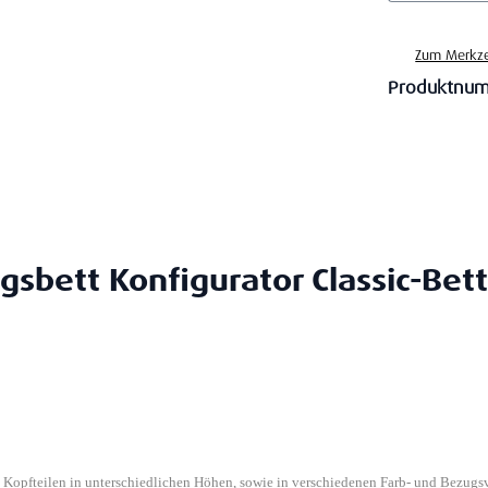
Zum Merkze
Produktnu
gsbett Konfigurator Classic-Bett
n Kopfteilen in unterschiedlichen Höhen, sowie in verschiedenen Farb- und Bezugs