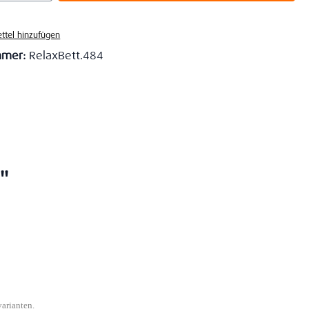
ttel hinzufügen
mmer:
RelaxBett.484
"
varianten.