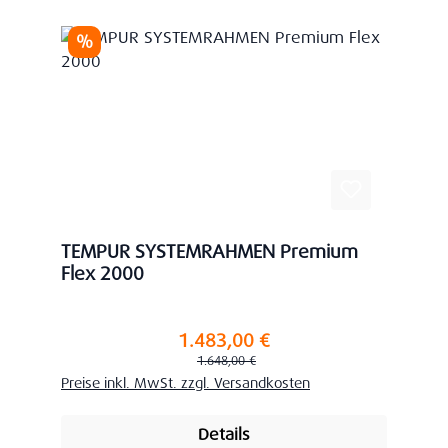
Rabatt
%
TEMPUR SYSTEMRAHMEN Premium
Flex 2000
1.483,00 €
Verkaufspreis:
Regulärer Preis:
1.648,00 €
Preise inkl. MwSt. zzgl. Versandkosten
Details