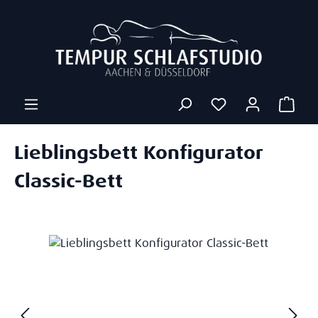
Zum Hauptinhalt springen
Ware
Lieblingsbett Konfigurator
Classic-Bett
Bildergalerie überspringen