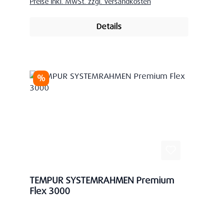
Preise inkl. MwSt. zzgl. Versandkosten
Details
Rabatt
%
TEMPUR SYSTEMRAHMEN Premium
Flex 3000