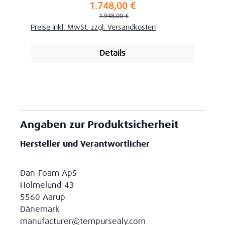
1.748,00 €
Verkaufspreis:
Regulärer Preis:
1.948,00 €
Preise inkl. MwSt. zzgl. Versandkosten
Details
Angaben zur Produktsicherheit
Hersteller und Verantwortlicher
Dan-Foam ApS
Holmelund 43
5560 Aarup
Dänemark
manufacturer@tempursealy.com