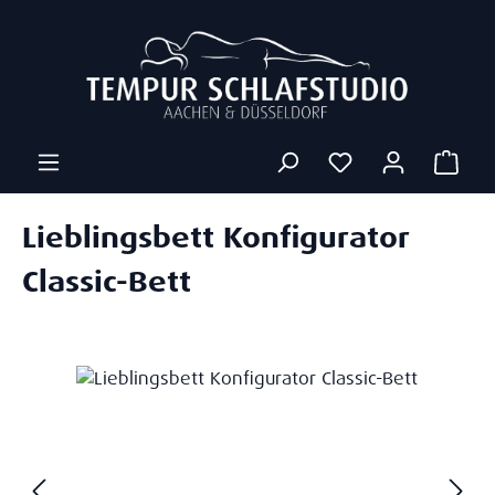
Zum Hauptinhalt springen
Ware
Lieblingsbett Konfigurator
Classic-Bett
Bildergalerie überspringen