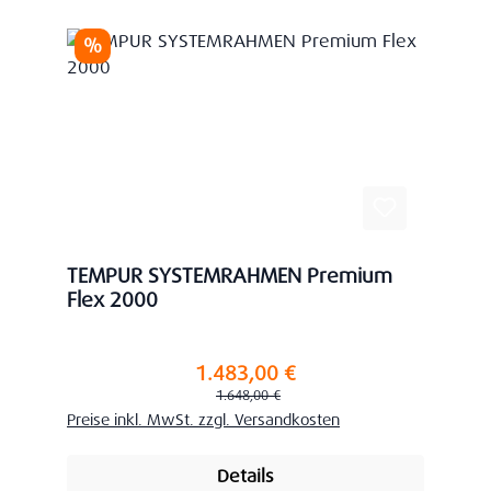
Rabatt
%
TEMPUR SYSTEMRAHMEN Premium
Flex 2000
1.483,00 €
Verkaufspreis:
Regulärer Preis:
1.648,00 €
Preise inkl. MwSt. zzgl. Versandkosten
Details