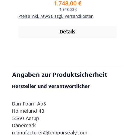
1.748,00 €
Verkaufspreis:
Regulärer Preis:
1.948,00 €
Preise inkl. MwSt. zzgl. Versandkosten
Details
Angaben zur Produktsicherheit
Hersteller und Verantwortlicher
Dan-Foam ApS
Holmelund 43
5560 Aarup
Dänemark
manufacturer@tempursealy.com