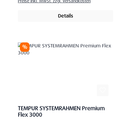
Preise inkl. MwSt. zzgl. Versandkosten
Details
Rabatt
%
TEMPUR SYSTEMRAHMEN Premium
Flex 3000