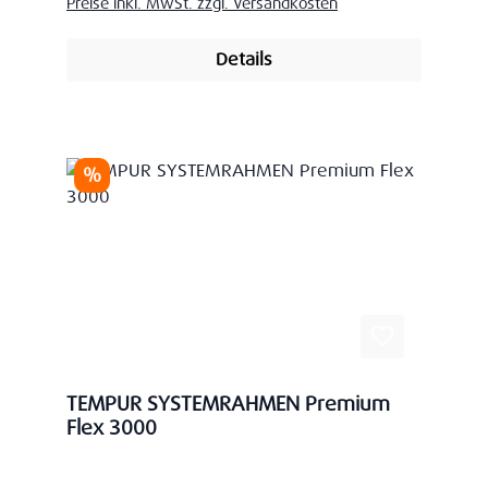
Preise inkl. MwSt. zzgl. Versandkosten
Details
Rabatt
%
TEMPUR SYSTEMRAHMEN Premium
Flex 3000