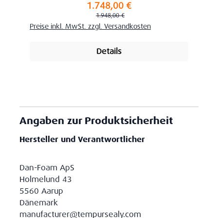
1.748,00 €
Verkaufspreis:
Regulärer Preis:
1.948,00 €
Preise inkl. MwSt. zzgl. Versandkosten
Details
Angaben zur Produktsicherheit
Hersteller und Verantwortlicher
Dan-Foam ApS
Holmelund 43
5560 Aarup
Dänemark
manufacturer@tempursealy.com