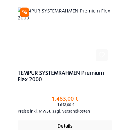
Rabatt
%
TEMPUR SYSTEMRAHMEN Premium
Flex 2000
1.483,00 €
Verkaufspreis:
Regulärer Preis:
1.648,00 €
Preise inkl. MwSt. zzgl. Versandkosten
Details