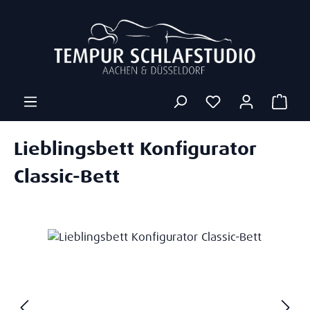
Zum Hauptinhalt springen
Ware
Lieblingsbett Konfigurator
Classic-Bett
Bildergalerie überspringen