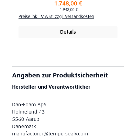
1.748,00 €
Verkaufspreis:
Regulärer Preis:
1.948,00 €
Preise inkl. MwSt. zzgl. Versandkosten
Details
Angaben zur Produktsicherheit
Hersteller und Verantwortlicher
Dan-Foam ApS
Holmelund 43
5560 Aarup
Dänemark
manufacturer@tempursealy.com