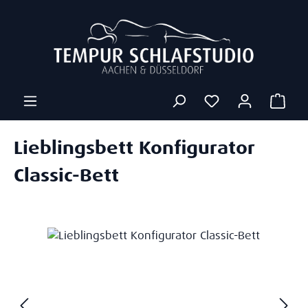
Zum Hauptinhalt springen
Ware
Lieblingsbett Konfigurator
Classic-Bett
Bildergalerie überspringen