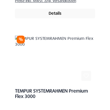
Preise inkl. MwSt. zzgl. Versandkosten
Details
Rabatt
%
TEMPUR SYSTEMRAHMEN Premium
Flex 3000