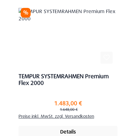
Rabatt
%
TEMPUR SYSTEMRAHMEN Premium
Flex 2000
1.483,00 €
Verkaufspreis:
Regulärer Preis:
1.648,00 €
Preise inkl. MwSt. zzgl. Versandkosten
Details