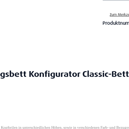
Zum Merkze
Produktnu
gsbett Konfigurator Classic-Bett
n Kopfteilen in unterschiedlichen Höhen, sowie in verschiedenen Farb- und Bezugs