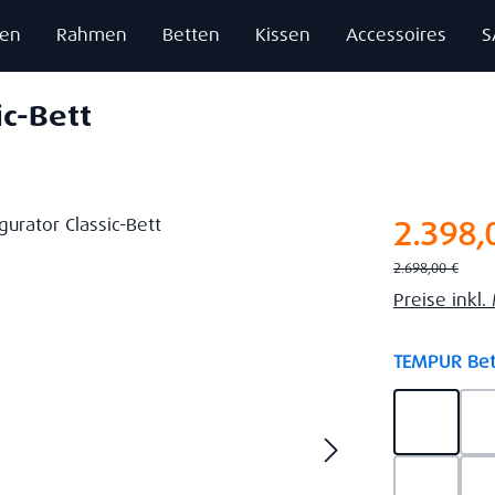
zen
Rahmen
Betten
Kissen
Accessoires
S
ic-Bett
Verkaufsprei
2.398,
Regulärer Preis:
2.698,00 €
Preise inkl
TEMPUR Bet
Ash Gre