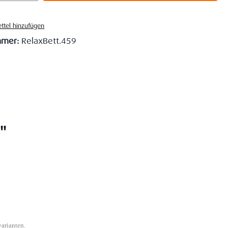
ttel hinzufügen
mmer:
RelaxBett.459
"
varianten.