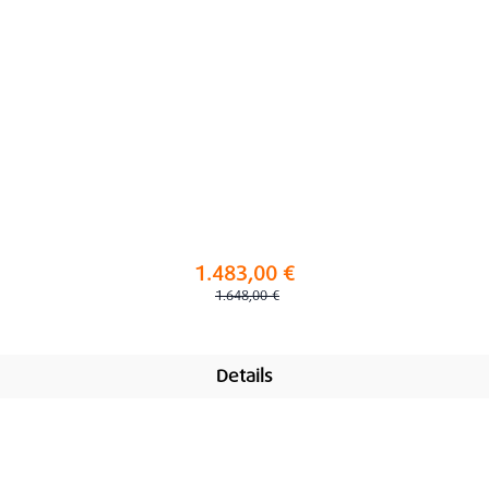
1.483,00 €
Regulärer Preis:
1.648,00 €
Details