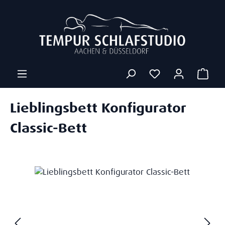
Zum Hauptinhalt springen
Ware
Lieblingsbett Konfigurator
Classic-Bett
Bildergalerie überspringen