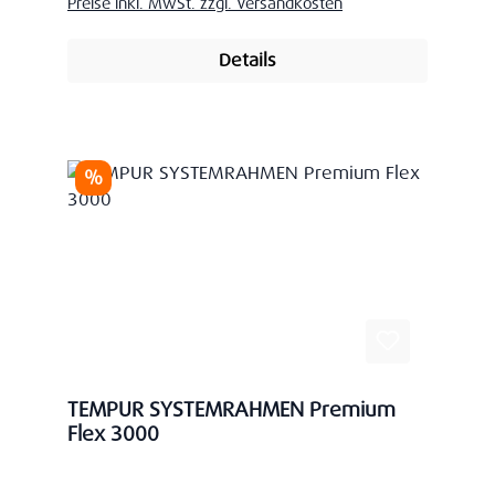
Preise inkl. MwSt. zzgl. Versandkosten
Details
Rabatt
%
TEMPUR SYSTEMRAHMEN Premium
Flex 3000