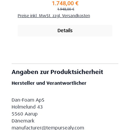
1.748,00 €
Verkaufspreis:
Regulärer Preis:
1.948,00 €
Preise inkl. MwSt. zzgl. Versandkosten
Details
Angaben zur Produktsicherheit
Hersteller und Verantwortlicher
Dan-Foam ApS
Holmelund 43
5560 Aarup
Dänemark
manufacturer@tempursealy.com