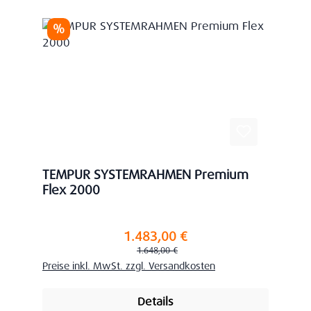
Rabatt
%
TEMPUR SYSTEMRAHMEN Premium
Flex 2000
1.483,00 €
Verkaufspreis:
Regulärer Preis:
1.648,00 €
Preise inkl. MwSt. zzgl. Versandkosten
Details