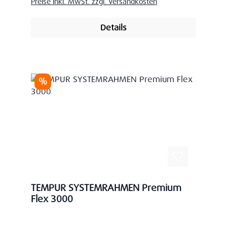
Preise inkl. MwSt. zzgl. Versandkosten
Details
Rabatt
%
TEMPUR SYSTEMRAHMEN Premium
Flex 3000