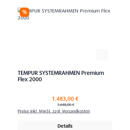
Rabatt
%
TEMPUR SYSTEMRAHMEN Premium
Flex 2000
1.483,00 €
Verkaufspreis:
Regulärer Preis:
1.648,00 €
Preise inkl. MwSt. zzgl. Versandkosten
Details