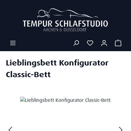
Zum Hauptinhalt springen
Ware
Lieblingsbett Konfigurator
Classic-Bett
Bildergalerie überspringen