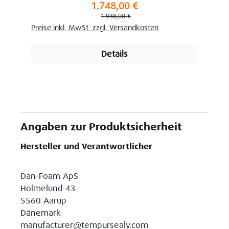
1.748,00 €
Verkaufspreis:
Regulärer Preis:
1.948,00 €
Preise inkl. MwSt. zzgl. Versandkosten
Details
Angaben zur Produktsicherheit
Hersteller und Verantwortlicher
Dan-Foam ApS
Holmelund 43
5560 Aarup
Dänemark
manufacturer@tempursealy.com