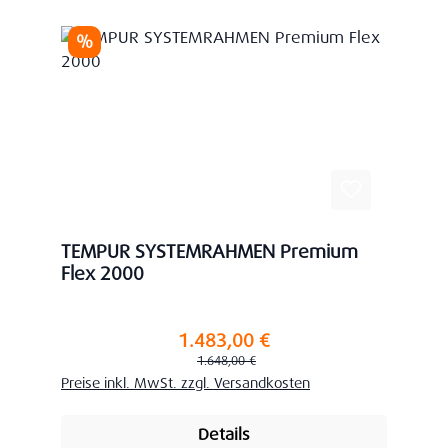
Rabatt
%
TEMPUR SYSTEMRAHMEN Premium
Flex 2000
1.483,00 €
Verkaufspreis:
Regulärer Preis:
1.648,00 €
Preise inkl. MwSt. zzgl. Versandkosten
Details