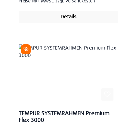
Preise inkl. MwSt. zzgl. Versandkosten
Details
Rabatt
%
TEMPUR SYSTEMRAHMEN Premium
Flex 3000