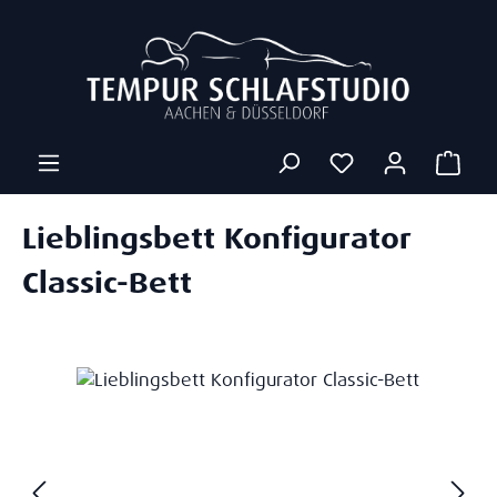
Zum Hauptinhalt springen
Ware
Lieblingsbett Konfigurator
Classic-Bett
Bildergalerie überspringen