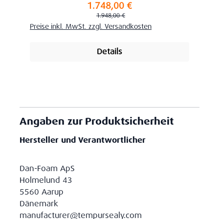
1.748,00 €
Verkaufspreis:
Regulärer Preis:
1.948,00 €
Preise inkl. MwSt. zzgl. Versandkosten
Details
Angaben zur Produktsicherheit
Hersteller und Verantwortlicher
Dan-Foam ApS
Holmelund 43
5560 Aarup
Dänemark
manufacturer@tempursealy.com