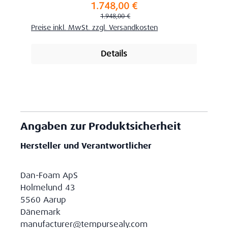
1.748,00 €
Verkaufspreis:
Regulärer Preis:
1.948,00 €
Preise inkl. MwSt. zzgl. Versandkosten
Details
Angaben zur Produktsicherheit
Hersteller und Verantwortlicher
Dan-Foam ApS
Holmelund 43
5560 Aarup
Dänemark
manufacturer@tempursealy.com