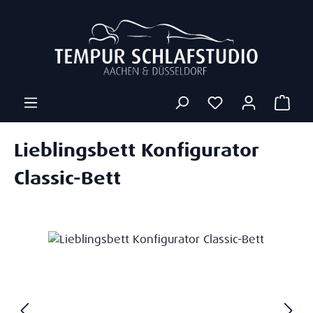
Zum Hauptinhalt springen
Ware
Lieblingsbett Konfigurator
Classic-Bett
Bildergalerie überspringen