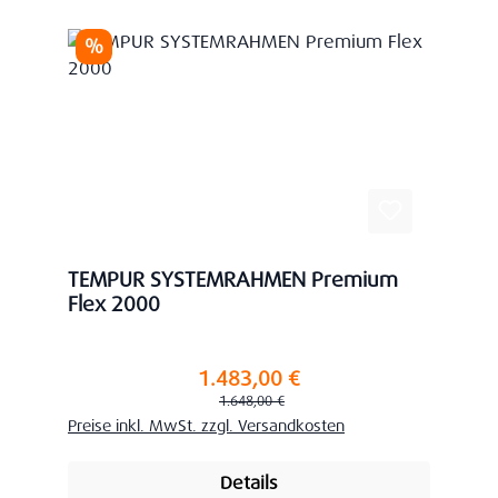
Rabatt
%
TEMPUR SYSTEMRAHMEN Premium
Flex 2000
1.483,00 €
Verkaufspreis:
Regulärer Preis:
1.648,00 €
Preise inkl. MwSt. zzgl. Versandkosten
Details