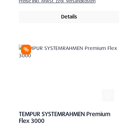
Preise inkl. MwSt. zzgl. Versandkosten
Details
Rabatt
%
TEMPUR SYSTEMRAHMEN Premium
Flex 3000