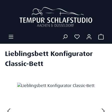
Zum Hauptinhalt springen
Ware
Lieblingsbett Konfigurator
Classic-Bett
Bildergalerie überspringen