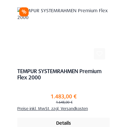
Rabatt
%
TEMPUR SYSTEMRAHMEN Premium
Flex 2000
1.483,00 €
Verkaufspreis:
Regulärer Preis:
1.648,00 €
Preise inkl. MwSt. zzgl. Versandkosten
Details