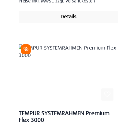
Preise inkl. MwSt. zzgl. Versandkosten
Details
Rabatt
%
TEMPUR SYSTEMRAHMEN Premium
Flex 3000