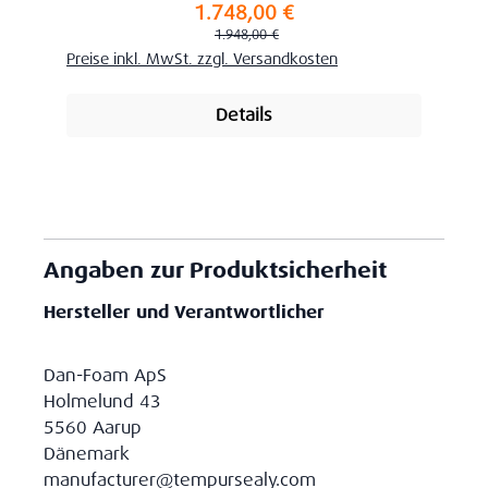
1.748,00 €
Verkaufspreis:
Regulärer Preis:
1.948,00 €
Preise inkl. MwSt. zzgl. Versandkosten
Details
Angaben zur Produktsicherheit
Hersteller und Verantwortlicher
Dan-Foam ApS
Holmelund 43
5560 Aarup
Dänemark
manufacturer@tempursealy.com