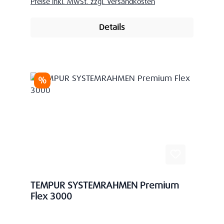
Preise inkl. MwSt. zzgl. Versandkosten
Details
Rabatt
%
TEMPUR SYSTEMRAHMEN Premium
Flex 3000