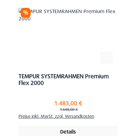
Rabatt
%
TEMPUR SYSTEMRAHMEN Premium
Flex 2000
1.483,00 €
Verkaufspreis:
Regulärer Preis:
1.648,00 €
Preise inkl. MwSt. zzgl. Versandkosten
Details