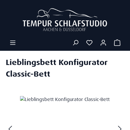
Zum Hauptinhalt springen
Ware
Lieblingsbett Konfigurator
Classic-Bett
Bildergalerie überspringen