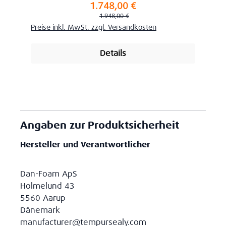
1.748,00 €
Verkaufspreis:
Regulärer Preis:
1.948,00 €
Preise inkl. MwSt. zzgl. Versandkosten
Details
Angaben zur Produktsicherheit
Hersteller und Verantwortlicher
Dan-Foam ApS
Holmelund 43
5560 Aarup
Dänemark
manufacturer@tempursealy.com