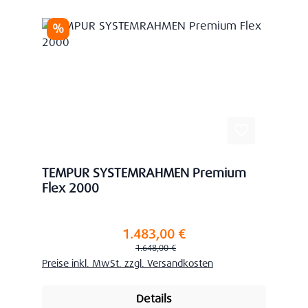
Rabatt
%
TEMPUR SYSTEMRAHMEN Premium
Flex 2000
1.483,00 €
Verkaufspreis:
Regulärer Preis:
1.648,00 €
Preise inkl. MwSt. zzgl. Versandkosten
Details