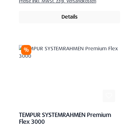
Preise inkl. MwSt. zzgl. Versandkosten
Details
Rabatt
%
TEMPUR SYSTEMRAHMEN Premium
Flex 3000