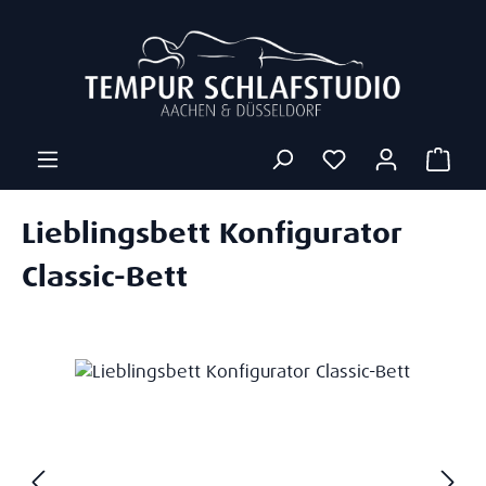
Zum Hauptinhalt springen
Ware
Lieblingsbett Konfigurator
Classic-Bett
Bildergalerie überspringen