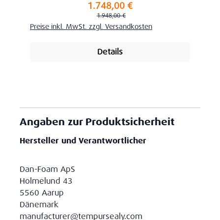
1.748,00 €
Verkaufspreis:
Regulärer Preis:
1.948,00 €
Preise inkl. MwSt. zzgl. Versandkosten
Details
Angaben zur Produktsicherheit
Hersteller und Verantwortlicher
Dan-Foam ApS
Holmelund 43
5560 Aarup
Dänemark
manufacturer@tempursealy.com