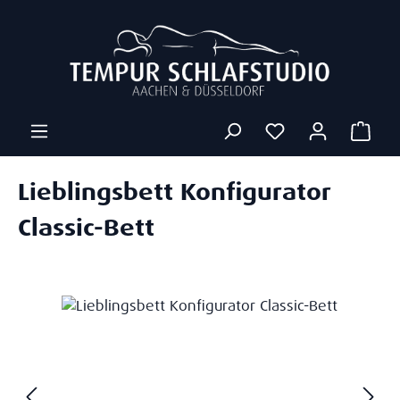
Zum Hauptinhalt springen
Ware
Lieblingsbett Konfigurator
Classic-Bett
Bildergalerie überspringen