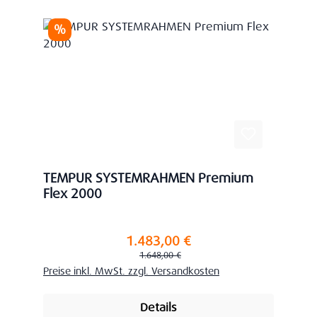
Rabatt
%
TEMPUR SYSTEMRAHMEN Premium
Flex 2000
1.483,00 €
Verkaufspreis:
Regulärer Preis:
1.648,00 €
Preise inkl. MwSt. zzgl. Versandkosten
Details