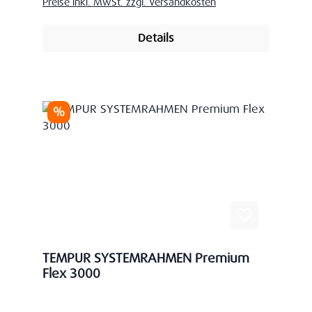
Preise inkl. MwSt. zzgl. Versandkosten
Details
Rabatt
%
TEMPUR SYSTEMRAHMEN Premium
Flex 3000