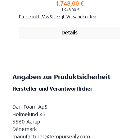
1.748,00 €
Verkaufspreis:
Regulärer Preis:
1.948,00 €
Preise inkl. MwSt. zzgl. Versandkosten
Details
Angaben zur Produktsicherheit
Hersteller und Verantwortlicher
Dan-Foam ApS
Holmelund 43
5560 Aarup
Dänemark
manufacturer@tempursealy.com