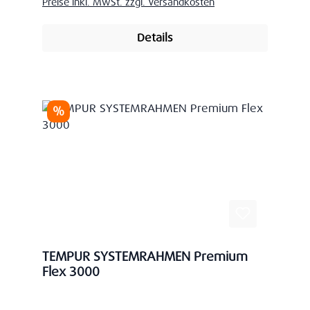
Preise inkl. MwSt. zzgl. Versandkosten
Details
Rabatt
%
TEMPUR SYSTEMRAHMEN Premium
Flex 3000