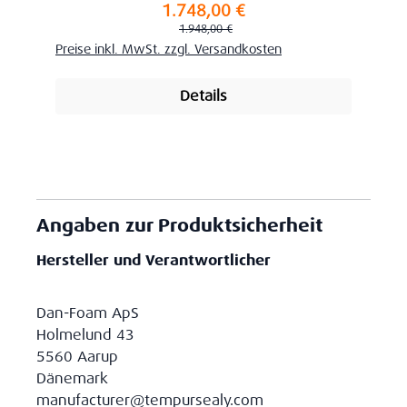
1.748,00 €
Verkaufspreis:
Regulärer Preis:
1.948,00 €
Preise inkl. MwSt. zzgl. Versandkosten
Details
Angaben zur Produktsicherheit
Hersteller und Verantwortlicher
Dan-Foam ApS
Holmelund 43
5560 Aarup
Dänemark
manufacturer@tempursealy.com