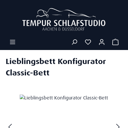
Zum Hauptinhalt springen
Ware
Lieblingsbett Konfigurator
Classic-Bett
Bildergalerie überspringen