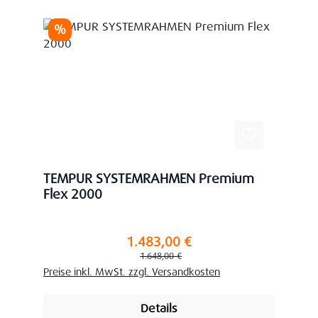
Rabatt
%
TEMPUR SYSTEMRAHMEN Premium
Flex 2000
1.483,00 €
Verkaufspreis:
Regulärer Preis:
1.648,00 €
Preise inkl. MwSt. zzgl. Versandkosten
Details