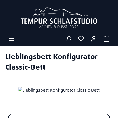
Zum Hauptinhalt springen
Ware
Lieblingsbett Konfigurator
Classic-Bett
Bildergalerie überspringen