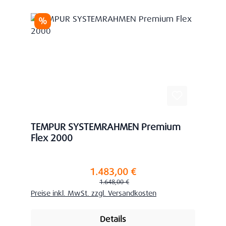
Rabatt
%
TEMPUR SYSTEMRAHMEN Premium
Flex 2000
1.483,00 €
Verkaufspreis:
Regulärer Preis:
1.648,00 €
Preise inkl. MwSt. zzgl. Versandkosten
Details