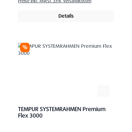
Preise inkl. MwSt. zzgl. Versandkosten
Details
Rabatt
%
TEMPUR SYSTEMRAHMEN Premium
Flex 3000