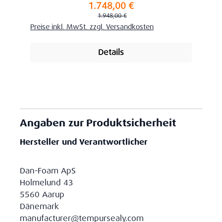
1.748,00 €
Verkaufspreis:
Regulärer Preis:
1.948,00 €
Preise inkl. MwSt. zzgl. Versandkosten
Details
Angaben zur Produktsicherheit
Hersteller und Verantwortlicher
Dan-Foam ApS
Holmelund 43
5560 Aarup
Dänemark
manufacturer@tempursealy.com