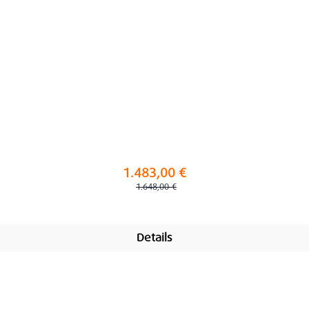
1.483,00 €
Regulärer Preis:
1.648,00 €
Details