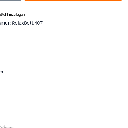
ttel hinzufügen
mmer:
RelaxBett.407
"
varianten.