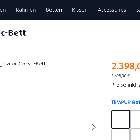
zen
Rahmen
Betten
Kissen
Accessoires
S
ic-Bett
Verkaufsprei
2.398,
Regulärer Preis:
2.698,00 €
Preise inkl
TEMPUR Bet
Ash Gre