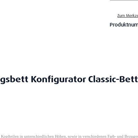
Zum Merkze
Produktnu
gsbett Konfigurator Classic-Bett
n Kopfteilen in unterschiedlichen Höhen, sowie in verschiedenen Farb- und Bezugs