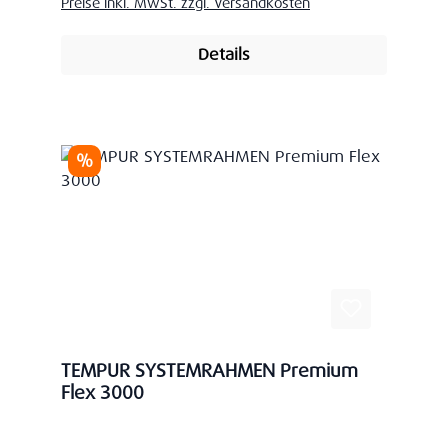
Preise inkl. MwSt. zzgl. Versandkosten
Details
Rabatt
%
TEMPUR SYSTEMRAHMEN Premium
Flex 3000