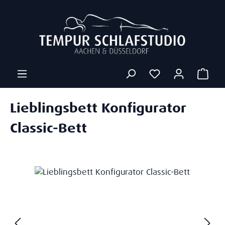
Zum Hauptinhalt springen
Ware
Lieblingsbett Konfigurator
Classic-Bett
Bildergalerie überspringen