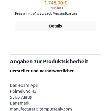
1.748,00 €
Verkaufspreis:
Regulärer Preis:
1.948,00 €
Preise inkl. MwSt. zzgl. Versandkosten
Details
Angaben zur Produktsicherheit
Hersteller und Verantwortlicher
Dan-Foam ApS
Holmelund 43
5560 Aarup
Dänemark
manufacturer@tempursealy.com