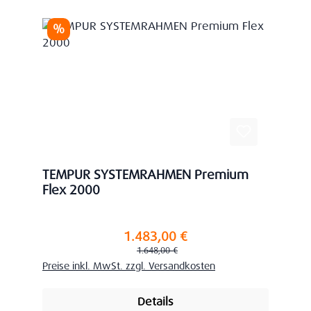
Rabatt
%
TEMPUR SYSTEMRAHMEN Premium
Flex 2000
1.483,00 €
Verkaufspreis:
Regulärer Preis:
1.648,00 €
Preise inkl. MwSt. zzgl. Versandkosten
Details