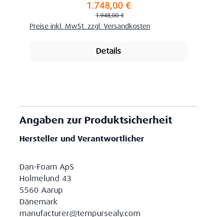
1.748,00 €
Verkaufspreis:
Regulärer Preis:
1.948,00 €
Preise inkl. MwSt. zzgl. Versandkosten
Details
Angaben zur Produktsicherheit
Hersteller und Verantwortlicher
Dan-Foam ApS
Holmelund 43
5560 Aarup
Dänemark
manufacturer@tempursealy.com