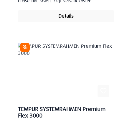
Preise inkl. MwSt. zzgl. Versandkosten
Details
Rabatt
%
TEMPUR SYSTEMRAHMEN Premium
Flex 3000