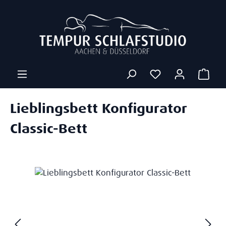
Zum Hauptinhalt springen
Ware
Lieblingsbett Konfigurator
Classic-Bett
Bildergalerie überspringen