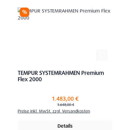
Rabatt
%
TEMPUR SYSTEMRAHMEN Premium
Flex 2000
1.483,00 €
Verkaufspreis:
Regulärer Preis:
1.648,00 €
Preise inkl. MwSt. zzgl. Versandkosten
Details