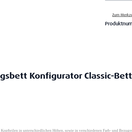
Zum Merkze
Produktnu
gsbett Konfigurator Classic-Bett
n Kopfteilen in unterschiedlichen Höhen, sowie in verschiedenen Farb- und Bezugs