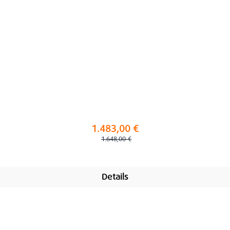
1.483,00 €
Regulärer Preis:
1.648,00 €
Details