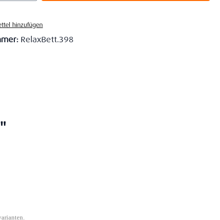
ttel hinzufügen
mmer:
RelaxBett.398
"
varianten.