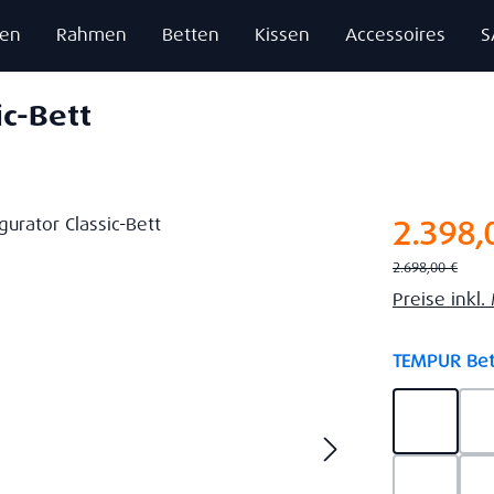
zen
Rahmen
Betten
Kissen
Accessoires
S
ic-Bett
Verkaufsprei
2.398,
Regulärer Preis:
2.698,00 €
Preise inkl
TEMPUR Bet
Ash Gre