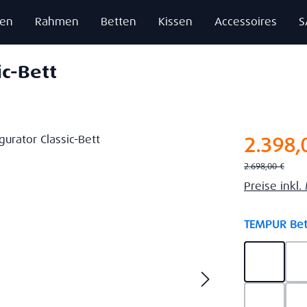
zen
Rahmen
Betten
Kissen
Accessoires
S
ic-Bett
Verkaufsprei
2.398,
Regulärer Preis:
2.698,00 €
Preise inkl
TEMPUR Bet
Ash Gre