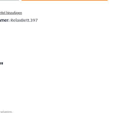
ttel hinzufügen
mmer:
RelaxBett.397
"
varianten.