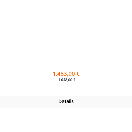
1.483,00 €
Regulärer Preis:
1.648,00 €
Details