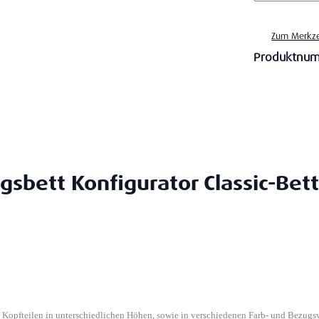
Zum Merkze
Produktnu
gsbett Konfigurator Classic-Bett
n Kopfteilen in unterschiedlichen Höhen, sowie in verschiedenen Farb- und Bezugs