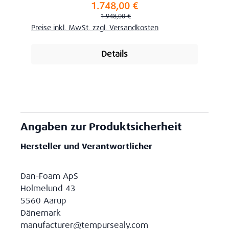
1.748,00 €
Verkaufspreis:
Regulärer Preis:
1.948,00 €
Preise inkl. MwSt. zzgl. Versandkosten
Details
Angaben zur Produktsicherheit
Hersteller und Verantwortlicher
Dan-Foam ApS
Holmelund 43
5560 Aarup
Dänemark
manufacturer@tempursealy.com