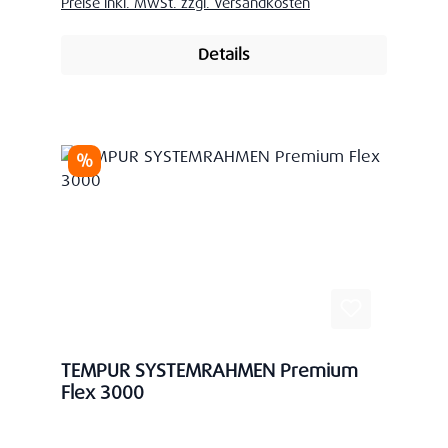
Preise inkl. MwSt. zzgl. Versandkosten
Details
Rabatt
%
TEMPUR SYSTEMRAHMEN Premium
Flex 3000