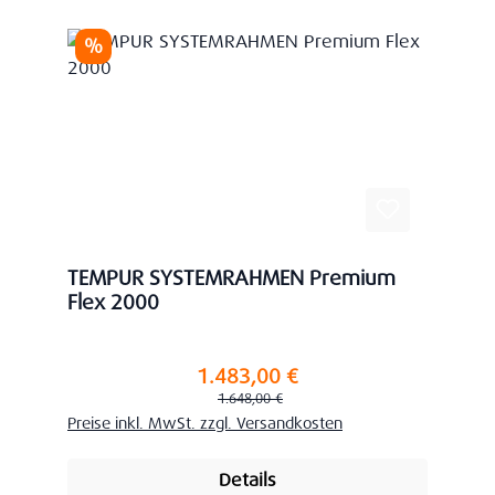
Rabatt
%
TEMPUR SYSTEMRAHMEN Premium
Flex 2000
1.483,00 €
Verkaufspreis:
Regulärer Preis:
1.648,00 €
Preise inkl. MwSt. zzgl. Versandkosten
Details