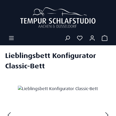
Zum Hauptinhalt springen
Ware
Lieblingsbett Konfigurator
Classic-Bett
Bildergalerie überspringen