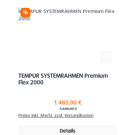
Rabatt
%
TEMPUR SYSTEMRAHMEN Premium
Flex 2000
1.483,00 €
Verkaufspreis:
Regulärer Preis:
1.648,00 €
Preise inkl. MwSt. zzgl. Versandkosten
Details