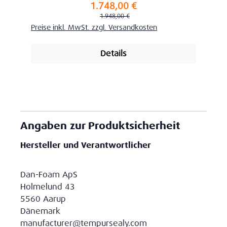
1.748,00 €
Verkaufspreis:
Regulärer Preis:
1.948,00 €
Preise inkl. MwSt. zzgl. Versandkosten
Details
Angaben zur Produktsicherheit
Hersteller und Verantwortlicher
Dan-Foam ApS
Holmelund 43
5560 Aarup
Dänemark
manufacturer@tempursealy.com