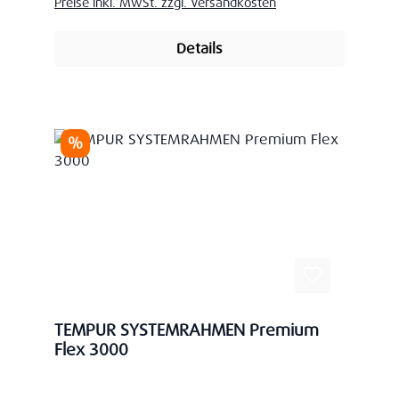
Preise inkl. MwSt. zzgl. Versandkosten
Details
Rabatt
%
TEMPUR SYSTEMRAHMEN Premium
Flex 3000