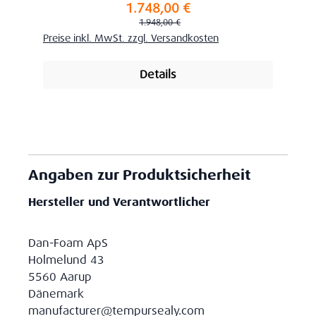
1.748,00 €
Verkaufspreis:
Regulärer Preis:
1.948,00 €
Preise inkl. MwSt. zzgl. Versandkosten
Details
Angaben zur Produktsicherheit
Hersteller und Verantwortlicher
Dan-Foam ApS
Holmelund 43
5560 Aarup
Dänemark
manufacturer@tempursealy.com