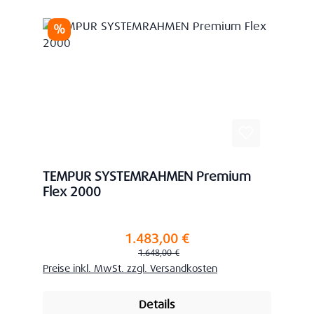
Rabatt
%
TEMPUR SYSTEMRAHMEN Premium
Flex 2000
1.483,00 €
Verkaufspreis:
Regulärer Preis:
1.648,00 €
Preise inkl. MwSt. zzgl. Versandkosten
Details