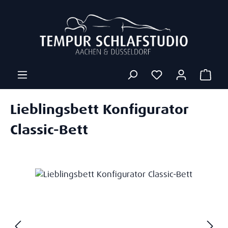
Zum Hauptinhalt springen
Ware
Lieblingsbett Konfigurator
Classic-Bett
Bildergalerie überspringen