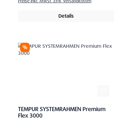
Preise inkl. MwSt. zzgl. Versandkosten
Details
Rabatt
%
TEMPUR SYSTEMRAHMEN Premium
Flex 3000