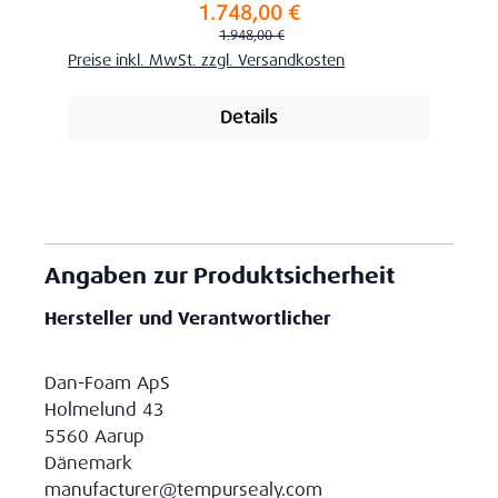
1.748,00 €
Verkaufspreis:
Regulärer Preis:
1.948,00 €
Preise inkl. MwSt. zzgl. Versandkosten
Details
Angaben zur Produktsicherheit
Hersteller und Verantwortlicher
Dan-Foam ApS
Holmelund 43
5560 Aarup
Dänemark
manufacturer@tempursealy.com