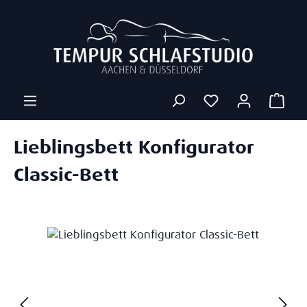
Zum Hauptinhalt springen
Ware
Lieblingsbett Konfigurator
Classic-Bett
Bildergalerie überspringen