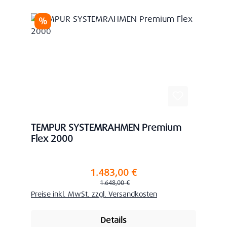
Rabatt
%
TEMPUR SYSTEMRAHMEN Premium
Flex 2000
1.483,00 €
Verkaufspreis:
Regulärer Preis:
1.648,00 €
Preise inkl. MwSt. zzgl. Versandkosten
Details