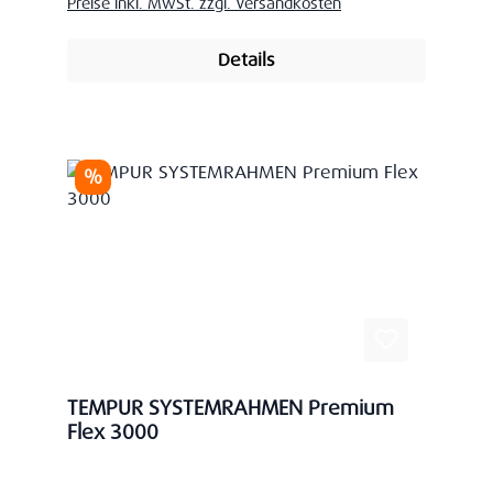
Preise inkl. MwSt. zzgl. Versandkosten
Details
Rabatt
%
TEMPUR SYSTEMRAHMEN Premium
Flex 3000