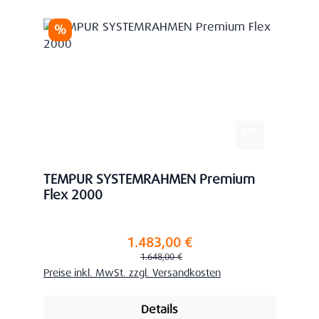
Rabatt
%
TEMPUR SYSTEMRAHMEN Premium
Flex 2000
1.483,00 €
Verkaufspreis:
Regulärer Preis:
1.648,00 €
Preise inkl. MwSt. zzgl. Versandkosten
Details