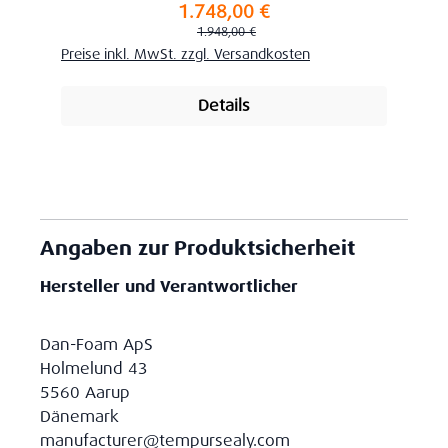
1.748,00 €
Verkaufspreis:
Regulärer Preis:
1.948,00 €
Preise inkl. MwSt. zzgl. Versandkosten
Details
Angaben zur Produktsicherheit
Hersteller und Verantwortlicher
Dan-Foam ApS
Holmelund 43
5560 Aarup
Dänemark
manufacturer@tempursealy.com