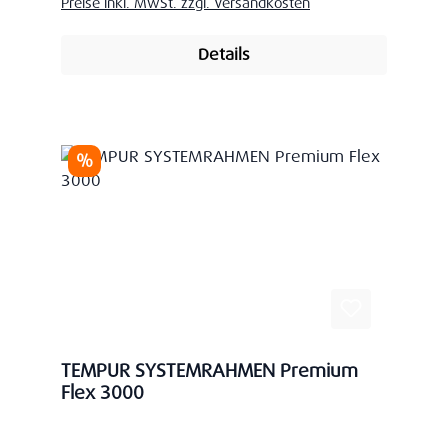
Preise inkl. MwSt. zzgl. Versandkosten
Details
Rabatt
%
TEMPUR SYSTEMRAHMEN Premium
Flex 3000