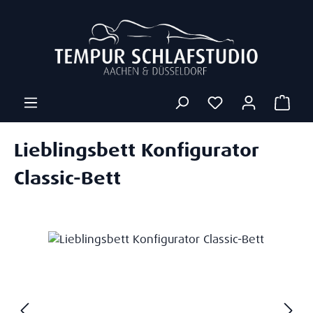
Zum Hauptinhalt springen
Ware
Lieblingsbett Konfigurator
Classic-Bett
Bildergalerie überspringen