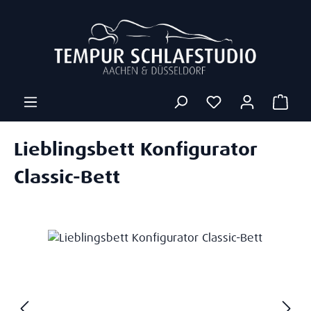
Zum Hauptinhalt springen
Ware
Lieblingsbett Konfigurator
Classic-Bett
Bildergalerie überspringen