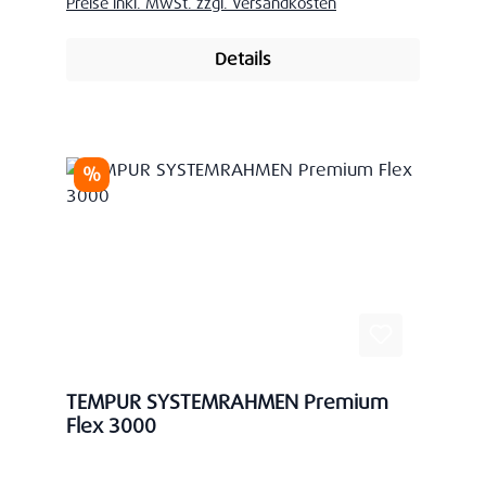
Preise inkl. MwSt. zzgl. Versandkosten
Details
Rabatt
%
TEMPUR SYSTEMRAHMEN Premium
Flex 3000