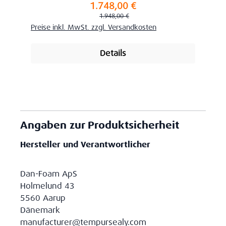
1.748,00 €
Verkaufspreis:
Regulärer Preis:
1.948,00 €
Preise inkl. MwSt. zzgl. Versandkosten
Details
Angaben zur Produktsicherheit
Hersteller und Verantwortlicher
Dan-Foam ApS
Holmelund 43
5560 Aarup
Dänemark
manufacturer@tempursealy.com