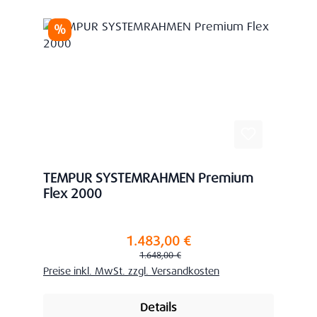
Rabatt
%
TEMPUR SYSTEMRAHMEN Premium
Flex 2000
1.483,00 €
Verkaufspreis:
Regulärer Preis:
1.648,00 €
Preise inkl. MwSt. zzgl. Versandkosten
Details