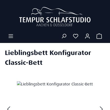
Zum Hauptinhalt springen
Ware
Lieblingsbett Konfigurator
Classic-Bett
Bildergalerie überspringen