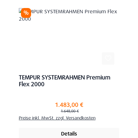
Rabatt
%
TEMPUR SYSTEMRAHMEN Premium
Flex 2000
1.483,00 €
Verkaufspreis:
Regulärer Preis:
1.648,00 €
Preise inkl. MwSt. zzgl. Versandkosten
Details