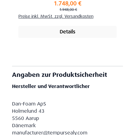
1.748,00 €
Verkaufspreis:
Regulärer Preis:
1.948,00 €
Preise inkl. MwSt. zzgl. Versandkosten
Details
Angaben zur Produktsicherheit
Hersteller und Verantwortlicher
Dan-Foam ApS
Holmelund 43
5560 Aarup
Dänemark
manufacturer@tempursealy.com