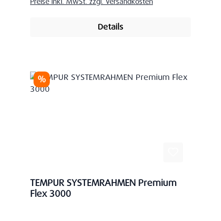
Preise inkl. MwSt. zzgl. Versandkosten
Details
Rabatt
%
TEMPUR SYSTEMRAHMEN Premium
Flex 3000