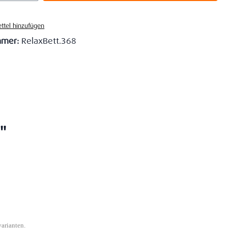
ttel hinzufügen
mmer:
RelaxBett.368
"
varianten.