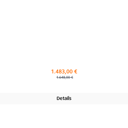
1.483,00 €
Regulärer Preis:
1.648,00 €
Details