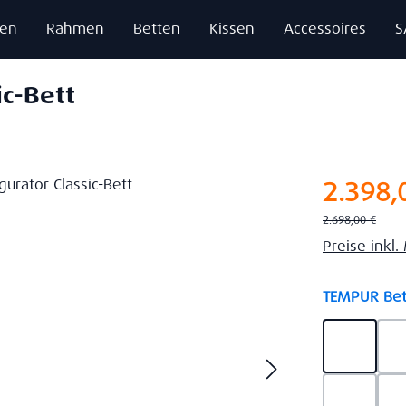
zen
Rahmen
Betten
Kissen
Accessoires
S
ic-Bett
Verkaufsprei
2.398,
Regulärer Preis:
2.698,00 €
Preise inkl
TEMPUR Bet
Ash Gre