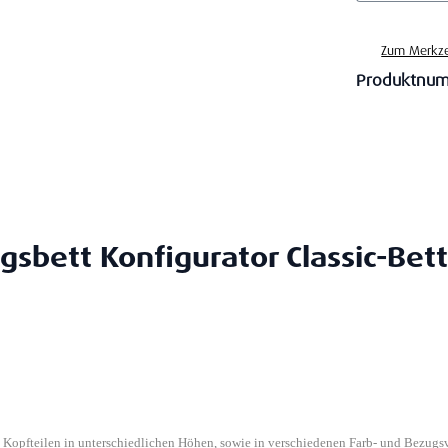
Zum Merkze
Produktnu
gsbett Konfigurator Classic-Bett
n Kopfteilen in unterschiedlichen Höhen, sowie in verschiedenen Farb- und Bezugs