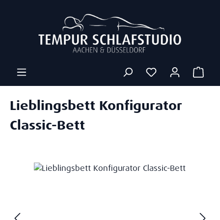
Zum Hauptinhalt springen
Ware
Lieblingsbett Konfigurator
Classic-Bett
Bildergalerie überspringen