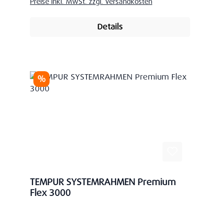
Preise inkl. MwSt. zzgl. Versandkosten
Details
Rabatt
%
TEMPUR SYSTEMRAHMEN Premium
Flex 3000