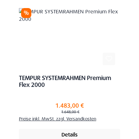
Rabatt
%
TEMPUR SYSTEMRAHMEN Premium
Flex 2000
1.483,00 €
Verkaufspreis:
Regulärer Preis:
1.648,00 €
Preise inkl. MwSt. zzgl. Versandkosten
Details