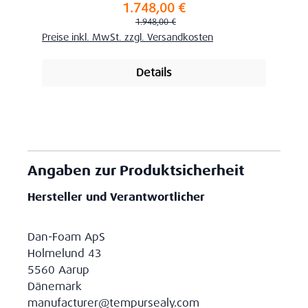
1.748,00 €
Verkaufspreis:
Regulärer Preis:
1.948,00 €
Preise inkl. MwSt. zzgl. Versandkosten
Details
Angaben zur Produktsicherheit
Hersteller und Verantwortlicher
Dan-Foam ApS
Holmelund 43
5560 Aarup
Dänemark
manufacturer@tempursealy.com