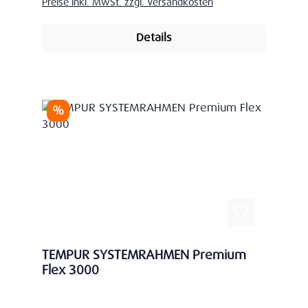
Preise inkl. MwSt. zzgl. Versandkosten
Details
Rabatt
%
TEMPUR SYSTEMRAHMEN Premium
Flex 3000