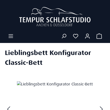
Zum Hauptinhalt springen
Ware
Lieblingsbett Konfigurator
Classic-Bett
Bildergalerie überspringen