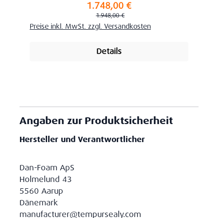
1.748,00 €
Verkaufspreis:
Regulärer Preis:
1.948,00 €
Preise inkl. MwSt. zzgl. Versandkosten
Details
Angaben zur Produktsicherheit
Hersteller und Verantwortlicher
Dan-Foam ApS
Holmelund 43
5560 Aarup
Dänemark
manufacturer@tempursealy.com