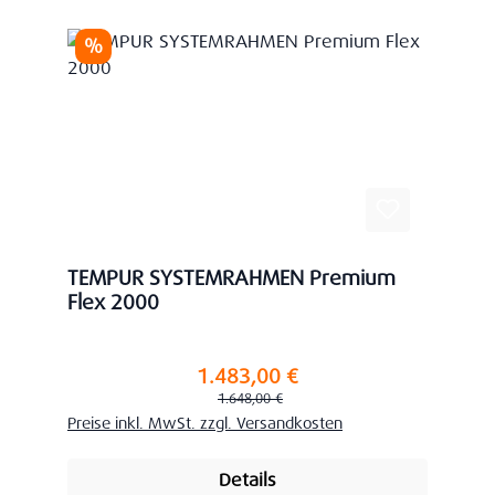
Rabatt
%
TEMPUR SYSTEMRAHMEN Premium
Flex 2000
1.483,00 €
Verkaufspreis:
Regulärer Preis:
1.648,00 €
Preise inkl. MwSt. zzgl. Versandkosten
Details